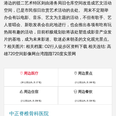
港边的驳二艺术特区则由港务局旧仓库空间改造成艺文活动
空间，已是市民假日欣赏艺术活动的去处。 周末不定期举
办会有以电影、音乐、艺文为主题的活动，不但有歌手、艺
人签唱会、新歌发表会在此地进行，也会推出各项有吃有玩
热闹有趣的活动，目前积极规划欲将该处塑造成影音产业发
片的基地，成为未来影迷、歌迷必来朝圣的文化观光景点。
? 相关图片: 相关档案: O2行人徒步区资料下载 相关连结: 高
雄720空间影像网台湾蹓蹓720度实景网
周边医疗
周边景点
(30 公里以内, 共 17 笔)
(2 公里以内, 共 166 笔)
周边住宿
周边餐饮
(2 公里以内, 共 208 笔)
(2 公里以内, 共 334 笔)
中正脊椎骨科医院