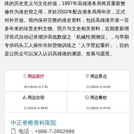
殊的历史意义与文化价值，1997年高雄港务局将其重新整
修作为港史馆之用，并於2002年配合港务局周年庆，正式
对外开放。馆内保存完整的港史资料，包括高雄港开港一百
多年来的珍贵史料文物、照片与文史相关资料，近期更新增
浮筒式自动记录潮汐高低数据之「机械性测潮仪」，与早期
专供码头工人操作吊卸货物训练之「人字臂起重杆」，目的
是让民众可以深入认识高雄港的渊源、发展与愿景。
周边医疗
周边景点
(30 公里以内, 共 17 笔)
(2 公里以内, 共 142 笔)
周边住宿
周边餐饮
(2 公里以内, 共 108 笔)
(2 公里以内, 共 251 笔)
中正脊椎骨科医院
电话：+886-7-2852999