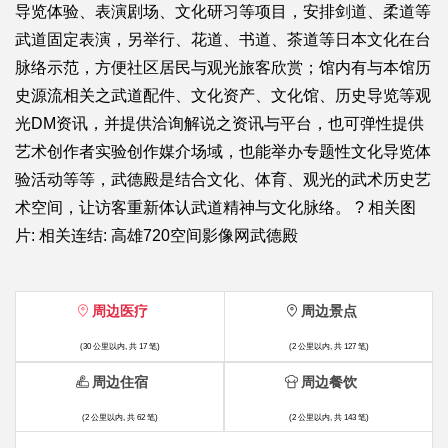
导览体验、表演剧场、文化研习等项目，安排剑道、柔道等
武道固定表演，另举行、花道、书道、茶道等日本文化在台
脉络示范，方便社区居民与观光旅客欣赏；馆内有与本馆历
史源流相关之武道配件、文化资产、文化馆、历史导览等观
光DM资讯，并提供洽询解说之资讯与平台，也可弹性提供
艺术创作者实验创作媒介场域，也能举办专题性文化导览体
验活动等等，武德殿是结合文化、体育、观光的武术历史艺
术空间，让访客重新体认武道精神与文化脉络。 ? 相关图
片: 相关连结: 高雄720空间影像网武德殿
周边医疗
周边景点
(30 公里以内, 共 17 笔)
(2 公里以内, 共 127 笔)
周边住宿
周边餐饮
(2 公里以内, 共 62 笔)
(2 公里以内, 共 143 笔)