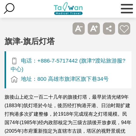
旗津-旗后灯塔
电话：+886-7-5717442 (旗津?渡站旅游服?
中心)
地址：800 高雄市旗津区旗下巷34号
旗後山上屹立一百二十几年的旗後灯塔，最早於清光绪9年
(1883年)筑灯塔於今址，後历经打狗港开港、日治时期扩建
打狗港多次扩建整修，於1918年完成现有之灯塔规模。民
国74年(1985年)经内政部核定为三级古蹟後开放参观，94年
(2005年)市府重新指定为直辖市古蹟，塔区的视野景观优