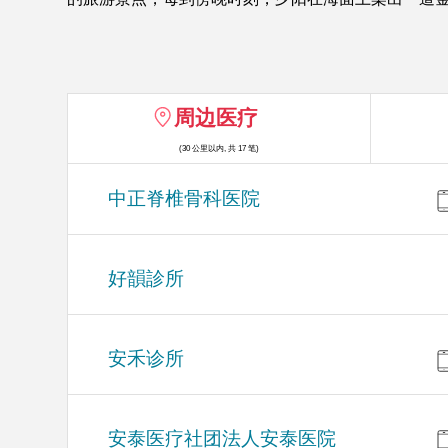
周边医疗
(30 公里以内, 共 17 笔)
中正脊椎骨科医院
好韻診所
安禾诊所
安泰医疗社团法人安泰医院