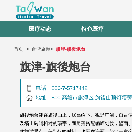
医疗动态
特色医疗
:::
首页
台湾旅游
旗津-旗後炮台
旗津-旗後炮台
电话：886-7-5717442
地址：800 高雄市旗津区 旗後山顶灯塔
旗後炮台建在旗後山上，居高临下、视野广阔，自古
及墙上砖砌相对的囍字，而角落搭配蝙蝠刻纹，壁面、
的旅游景点，每到傍晚时刻，夕阳在海面上染出一道金黄，