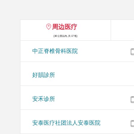
周边医疗
(30 公里以内, 共 17 笔)
中正脊椎骨科医院
好韻診所
安禾诊所
安泰医疗社团法人安泰医院