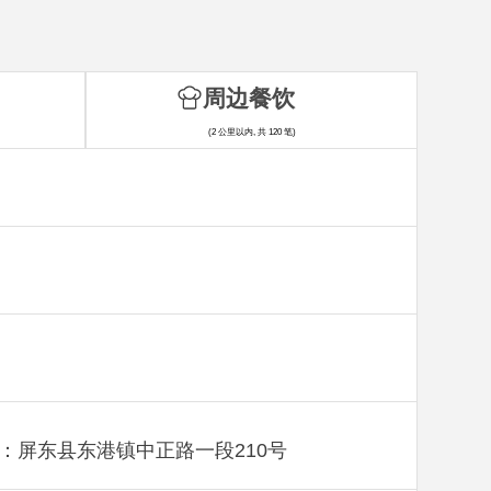
周边餐饮
(2 公里以内, 共 120 笔)
：屏东县东港镇中正路一段210号