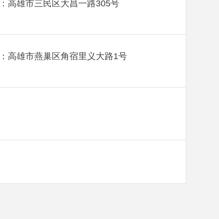
：高雄市三民区大昌一路305号
：高雄市燕巢区角宿里义大路1号