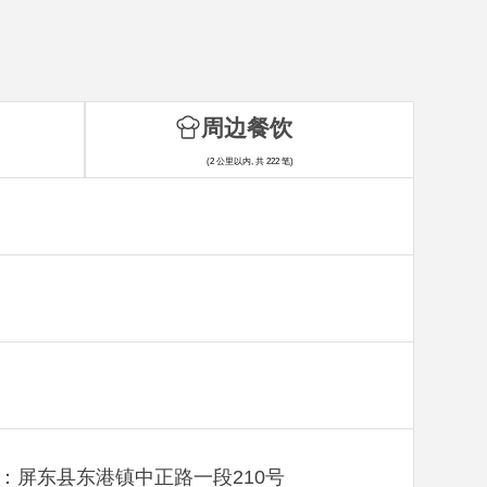
周边餐饮
(2 公里以内, 共 222 笔)
：屏东县东港镇中正路一段210号