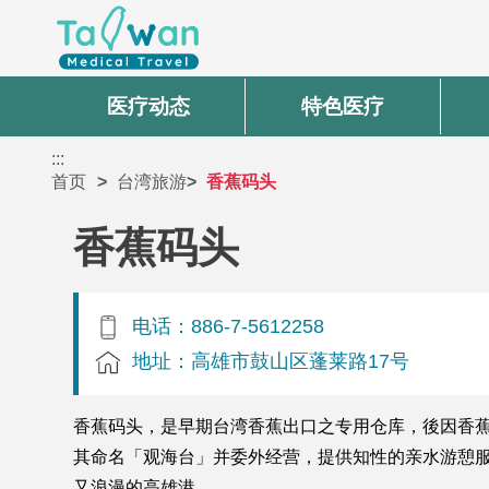
医疗动态
特色医疗
:::
首页
台湾旅游
香蕉码头
香蕉码头
电话：886-7-5612258
地址：高雄市鼓山区蓬莱路17号
香蕉码头，是早期台湾香蕉出口之专用仓库，後因香
其命名「观海台」并委外经营，提供知性的亲水游憩
又浪漫的高雄港。