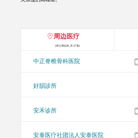
周边医疗
(30 公里以内, 共 17 笔)
中正脊椎骨科医院
好韻診所
安禾诊所
安泰医疗社团法人安泰医院