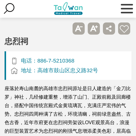
忠烈祠
电话：886-7-5210368
地址：高雄市鼓山区忠义路32号
座落於寿山南麓的高雄市忠烈祠原址是日人建造的「金刀比
罗」神社，几经修建重整，增添了山门、正殿前殿及回廊楼
台，搭配中国传统宫殿式金黄琉璃瓦，充满庄严宏伟的气
势。忠烈祠四周种满了古松，环境清幽，祠前绿意盎然、古
色古香，近年市府更在忠烈祠旁架设LOVE观景高台，浪漫
的巨型装置艺术为忠烈祠的刚强气息增添柔美色彩，居高临