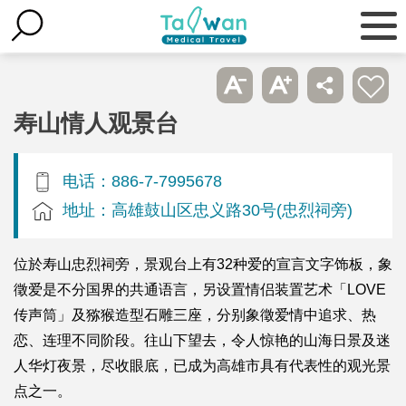
寿山情人观景台
电话：886-7-7995678
地址：高雄鼓山区忠义路30号(忠烈祠旁)
位於寿山忠烈祠旁，景观台上有32种爱的宣言文字饰板，象
徵爱是不分国界的共通语言，另设置情侣装置艺术「LOVE
传声筒」及猕猴造型石雕三座，分别象徵爱情中追求、热
恋、连理不同阶段。往山下望去，令人惊艳的山海日景及迷
人华灯夜景，尽收眼底，已成为高雄市具有代表性的观光景
点之一。