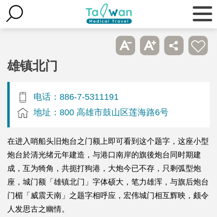
雄镇北门
电话：886-7-5311191
地址：800 高雄市鼓山区莲海路6号
在进入哨船头旧炮台之门额上即可看到这个题字，这座小型
炮台於清光绪元年建造，与港口南岸的旗後炮台同时期建
成，互为犄角，共扼打狗港，大炮今已不存，只剩弧型炮
座，城门额「雄镇北门」字体硕大，笔力雄浑，与旗后炮台
门楣「威震天南」之题字相呼应，宏伟城门相互辉映，颇令
人发思古之幽情。