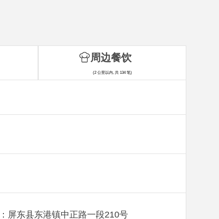
周边餐饮
(2 公里以内, 共 134 笔)
：屏东县东港镇中正路一段210号