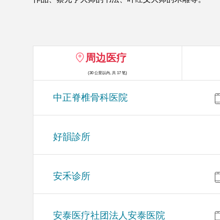
周边医疗
(30 公里以内, 共 17 笔)
中正脊椎骨科医院
好韻診所
安禾诊所
安泰医疗社团法人安泰医院