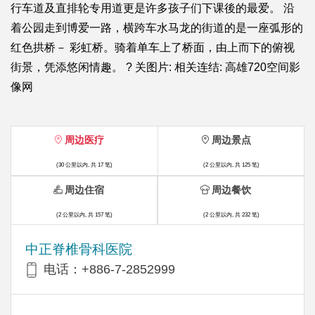
行车道及直排轮专用道更是许多孩子们下课後的最爱。 沿
着公园走到博爱一路，横跨车水马龙的街道的是一座弧形的
红色拱桥－ 彩虹桥。骑着单车上了桥面，由上而下的俯视
街景，凭添悠闲情趣。 ? 关图片: 相关连结: 高雄720空间影
像网
周边医疗
周边景点
(30 公里以内, 共 17 笔)
(2 公里以内, 共 125 笔)
周边住宿
周边餐饮
(2 公里以内, 共 157 笔)
(2 公里以内, 共 232 笔)
中正脊椎骨科医院
电话：+886-7-2852999