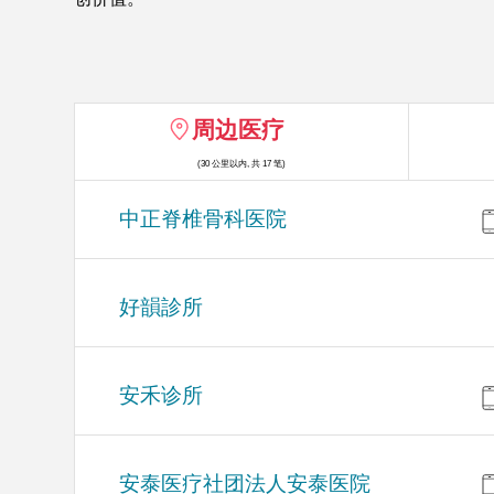
周边医疗
(30 公里以内, 共 17 笔)
中正脊椎骨科医院
好韻診所
安禾诊所
安泰医疗社团法人安泰医院