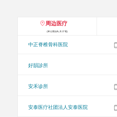
周边医疗
(30 公里以内, 共 17 笔)
中正脊椎骨科医院
好韻診所
安禾诊所
安泰医疗社团法人安泰医院