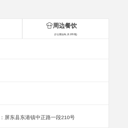
周边餐饮
(2 公里以内, 共 370 笔)
：屏东县东港镇中正路一段210号