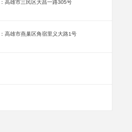
：高雄市三民区大昌一路305号
：高雄市燕巢区角宿里义大路1号