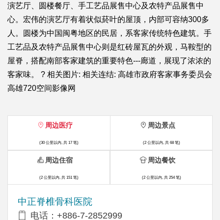
演艺厅、圆楼餐厅、手工艺品展售中心及农特产品展售中
心。宏伟的演艺厅有着状似菸叶的屋顶，内部可容纳300多
人。圆楼为中国闽粤地区的民居，系客家传统特色建筑。手
工艺品及农特产品展售中心则是红砖屋瓦的外观，马鞍型的
屋脊，搭配南部客家建筑的重要特色---廊道，展现了浓浓的
客家味。 ? 相关图片: 相关连结: 高雄市政府客家事务委员会
高雄720空间影像网
周边医疗
周边景点
(30 公里以内, 共 17 笔)
(2 公里以内, 共 68 笔)
周边住宿
周边餐饮
(2 公里以内, 共 151 笔)
(2 公里以内, 共 254 笔)
中正脊椎骨科医院
电话：+886-7-2852999