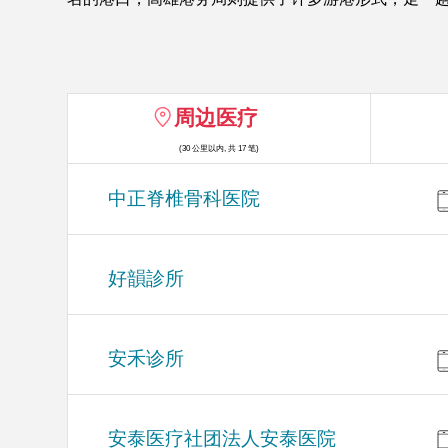
周边医疗
(30 公里以内, 共 17 笔)
中正脊椎骨科医院
好韻診所
安禾诊所
安泰医疗社团法人安泰医院