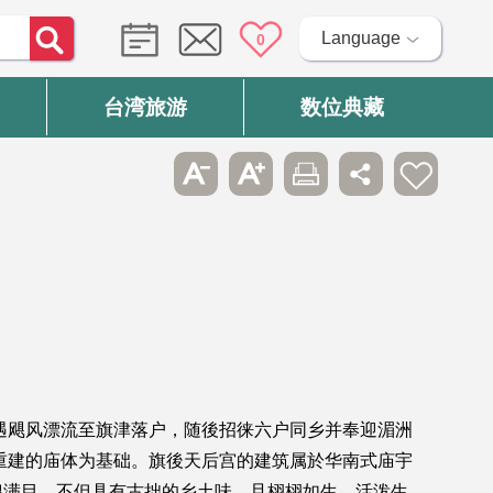
Language
0
台湾旅游
数位典藏
遇飓风漂流至旗津落户，随後招徕六户同乡并奉迎湄洲
重建的庙体为基础。旗後天后宫的建筑属於华南式庙宇
琅满目，不但具有古拙的乡土味，且栩栩如生，活泼生