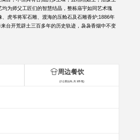
艺均为师父工匠们的智慧结晶，整栋庙宇如同艺术瑰
、虎爷将军石雕、渡海的压舱石及石雕香炉;1886年
海来台开荒辟土三百多年的历史轨迹，袅袅香烟中不变
周边餐饮
(2 公里以内, 共 105 笔)