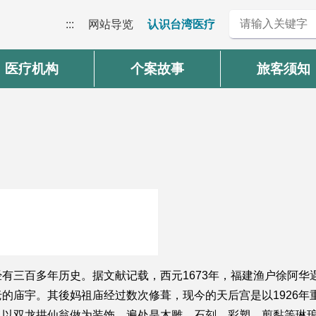
:::
网站导览
认识台湾医疗
医疗机构
个案故事
旅客须知
有三百多年历史。据文献记载，西元1673年，福建渔户徐阿华
的庙宇。其後妈祖庙经过数次修葺，现今的天后宫是以1926年
，以双龙拱仙翁做为装饰，遍处是木雕、石刻、彩塑、剪黏等琳