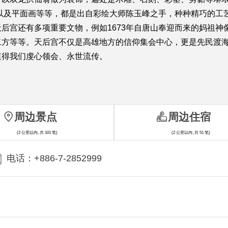
以及平面画等等，都是出自彩绘大师陈玉峰之手，种种精巧的工
宫还有多项重要文物，例如1673年自唐山奉迎而来的妈祖神像
二方等等。天后宫不仅是高雄地方的信仰集会中心，更是先民渡
值得我们虔心领会、永世流传。
周边景点
周边住宿
(2 公里以内, 共 101 笔)
(2 公里以内, 共 51 笔)
电话：+886-7-2852999