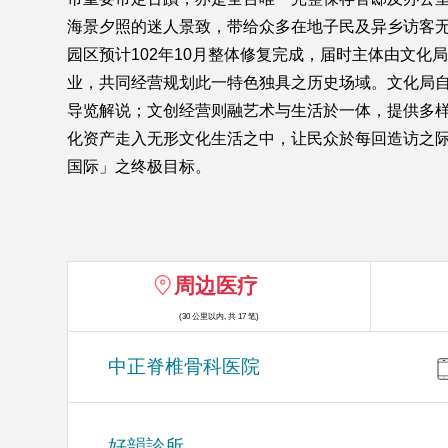
海景夕照的迷人景致，带给众多在地子民及异乡访客
园区预计102年10月整体修复完成，届时主体由文
业，共同经营规划此一特色独具之历史场域。文化局
导览解说；文创经营则融艺术与生活於一体，提供多
化资产走入无形文化生活之中，让民众於每回造访之
国际」之终极目标。
周边医疗
(30 公里以内, 共 17 笔)
中正脊椎骨科医院
好韻診所