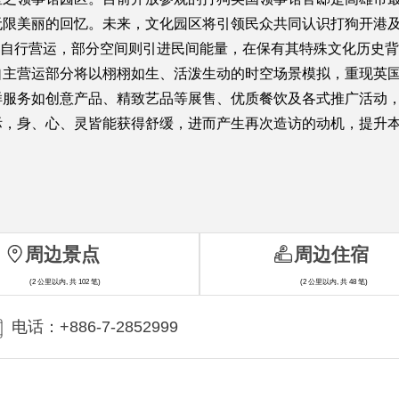
无限美丽的回忆。未来，文化园区将引领民众共同认识打狗开港
化局自行营运，部分空间则引进民间能量，在保有其特殊文化历史
自主营运部分将以栩栩如生、活泼生动的时空场景模拟，重现英
样服务如创意产品、精致艺品等展售、优质餐饮及各式推广活动
际，身、心、灵皆能获得舒缓，进而产生再次造访的动机，提升
周边景点
周边住宿
(2 公里以内, 共 102 笔)
(2 公里以内, 共 48 笔)
电话：+886-7-2852999