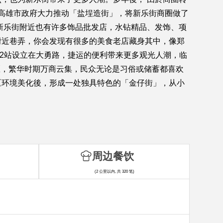
在高雄市政府大力推动「盐埕造街」，将新乐街商圈做了
新乐街附近也有许多饰品批发店，水钻精品、发饰、项
街附近巷弄，你会发现有很多的美食老店藏身其中，像郑
2站设立在大勇路，捷运的便利带来更多观光人潮，临
区，繁华时期万商云集，民众无论是习俗或储蓄都喜欢
区环境美化後，形成一处独具特色的「金仔街」，从小
周边餐饮
(2 公里以内, 共 320 笔)