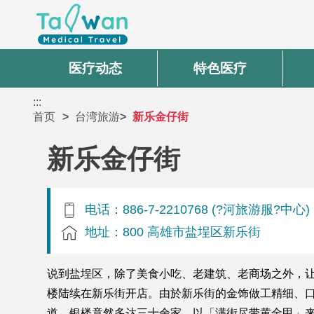
医疗动态
特色医疗
:::
首页
台湾旅游
新乐金仔街
新乐金仔街
电话：886-7-2210768 (?河旅游服?中心)
地址：800 高雄市盐埕区新乐街
说到盐埕区，除了美食小吃、老建筑、老商场之外，让人
楼陆续在新乐街开店。由於新乐街的金饰做工精细、
道，银楼竟然多达三十余家，以「满街尽带黄金甲」来