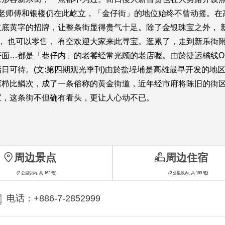
的老师傅和银楼仍在此屹立，「金仔街」的地位始终不曾动摇。
底黄字的招牌，让整条街显得贵气十足。除了金银珠宝之外， 
发， 也可以零售， 有空欢迎大家来此寻宝。逛累了，走到新乐
面…都是「巷仔内」的老饕经常光顾的老店喔。由於捷运橘线O
日可待。(文:第四期观光季刊)由於盐埕埔是高雄最早开发的地
店栉比鳞次，成了一条俗称的黄金街道，近年经市府将陈旧的街
宝，这条街不但确有看头，更让人心动不已。
周边景点
周边住宿
(2 公里以内, 共 162 笔)
(2 公里以内, 共 180 笔)
电话：+886-7-2852999