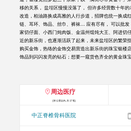
移的关系， 盐埕区慢慢没落了， 但许多经营数十年
改造，柏油路换成高雅的人行步道，招牌也统一换成红
链、耳环、饰品、丝巾、裤袜… 应有尽有， 可以批
家切仔面、小西门炖肉饭、金温州馄饨大王、阿进切仔
近的新乐街，也逐渐活跃了起来，未来盐埕区的繁荣指
购买金饰，热络的金饰交易营造出新乐街的珠宝银楼
饰品到闪闪发亮的钻石；想要一窥货色齐全的黄金珠
周边医疗
(30 公里以内, 共 17 笔)
中正脊椎骨科医院