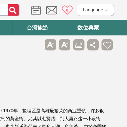
Language
0
台湾旅游
数位典藏
-1970年，盐埕区是高雄最繁荣的商业重镇，许多银
宝气的黄金街。尤其以七贤路口到大勇路这一小段街
，也为新乐街带来了更多人潮。多年後， 由於商圈转