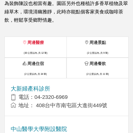
為裝飾陳設也相當有趣。園區另外也種植許多香草植物及翠
綠草木，環境清幽雅靜，此時亦能點個客家美食或咖啡茶
飲，輕鬆享受鄉野情趣。
周邊醫療
周邊景點
(30 公里以內, 共 12 筆)
(2 公里以內, 共 9 筆)
周邊住宿
周邊餐飲
(2 公里以內, 共 34 筆)
(2 公里以內, 共 11 筆)
大新婦產科診所
電話：04-2320-6969
地址： 408台中市南屯區大進街449號
中山醫學大學附設醫院