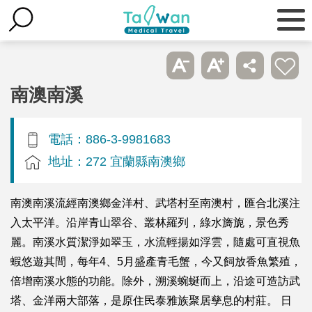
南澳南溪
電話：886-3-9981683
地址：272 宜蘭縣南澳鄉
南澳南溪流經南澳鄉金洋村、武塔村至南澳村，匯合北溪注
入太平洋。沿岸青山翠谷、叢林羅列，綠水旖旎，景色秀
麗。南溪水質潔淨如翠玉，水流輕揚如浮雲，隨處可直視魚
蝦悠遊其間，每年4、5月盛產青毛蟹，今又飼放香魚繁殖，
倍增南溪水態的功能。除外，溯溪蜿蜒而上，沿途可造訪武
塔、金洋兩大部落，是原住民泰雅族聚居孳息的村莊。 日