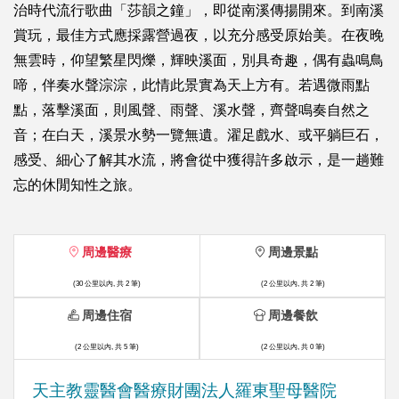
治時代流行歌曲「莎韻之鐘」，即從南溪傳揚開來。到南溪
賞玩，最佳方式應採露營過夜，以充分感受原始美。在夜晚
無雲時，仰望繁星閃爍，輝映溪面，別具奇趣，偶有蟲鳴鳥
啼，伴奏水聲淙淙，此情此景實為天上方有。若遇微雨點
點，落擊溪面，則風聲、雨聲、溪水聲，齊聲鳴奏自然之
音；在白天，溪景水勢一覽無遺。濯足戲水、或平躺巨石，
感受、細心了解其水流，將會從中獲得許多啟示，是一趟難
忘的休閒知性之旅。
周邊醫療
周邊景點
(30 公里以內, 共 2 筆)
(2 公里以內, 共 2 筆)
周邊住宿
周邊餐飲
(2 公里以內, 共 5 筆)
(2 公里以內, 共 0 筆)
天主教靈醫會醫療財團法人羅東聖母醫院