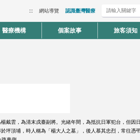
:::
網站導覽
認識臺灣醫療
醫療機構
個案故事
旅客須知
為楊戴雲，為清末戌臺副將。光緒年間，為抵抗日軍犯台，但因
於坪頂埔，時人稱為「楊大人之墓」，後人慕其忠烈，常往憑弔
公路東側。