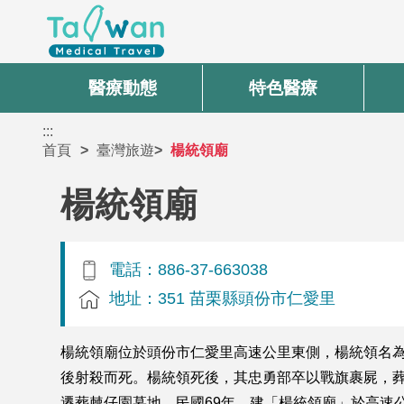
醫療動態
特色醫療
:::
首頁
臺灣旅遊
楊統領廟
楊統領廟
電話：886-37-663038
地址：351 苗栗縣頭份市仁愛里
楊統領廟位於頭份市仁愛里高速公里東側，楊統領名
後射殺而死。楊統領死後，其忠勇部卒以戰旗裹屍，葬
遷葬棘仔園墓地，民國69年，建「楊統領廟」於高速