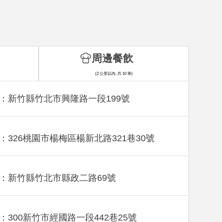
周邊餐飲
(2 公里以內, 共 10 筆)
：新竹縣竹北市興隆路一段199號
：326桃園市楊梅區楊新北路321巷30號
：新竹縣竹北市縣政二路69號
：300新竹市經國路一段442巷25號