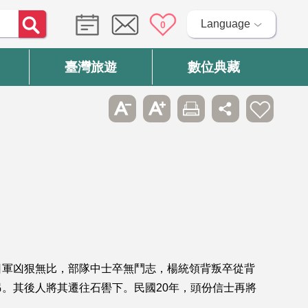
Language
0
臺灣旅遊
數位典藏
日軍凶狠無比，部隊中士卒無鬥志，楊統領背叛卒從背
。其後人將其遷往石嚳下。民國20年，頭份信士再將