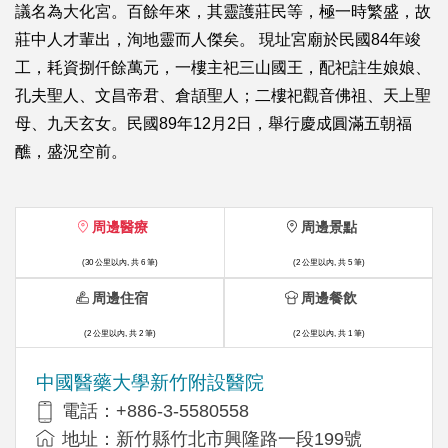
議名為大化宮。百餘年來，其靈護莊民等，極一時繁盛，故
莊中人才輩出，洵地靈而人傑矣。 現址宮廟於民國84年竣
工，耗資捌仟餘萬元，一樓主祀三山國王，配祀註生娘娘、
孔夫聖人、文昌帝君、倉頡聖人；二樓祀觀音佛祖、天上聖
母、九天玄女。民國89年12月2日，舉行慶成圓滿五朝福
醮，盛況空前。
周邊醫療
周邊景點
(30 公里以內, 共 6 筆)
(2 公里以內, 共 5 筆)
周邊住宿
周邊餐飲
(2 公里以內, 共 2 筆)
(2 公里以內, 共 1 筆)
中國醫藥大學新竹附設醫院
電話：+886-3-5580558
地址：新竹縣竹北市興隆路一段199號