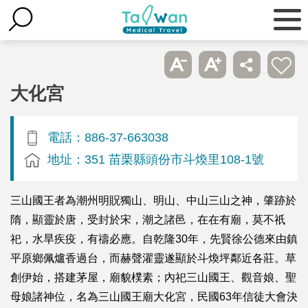
大化宮
電話：886-37-663038
地址：351 苗栗縣頭份市斗煥里108-1號
三山國王者為潮州明貺獨山、明山、中山三山之神，肇跡於
隋，顯靈於唐，受封於宋，潮之諸邑，在在有廟，莫不祇
祀，水旱疾疫，有禱必應。自乾隆30年，先賢徐公德來由鎮
平原鄉佩爐香過台，而赫聲濯靈遂顯於斗煥坪鄰近各莊。草
創伊始，搭建茅屋，廟貌樸素；內祀三山國王、觀音娘、聖
母娘諸神位，名為三山國王廟大化宮，民國63年信徒大會決