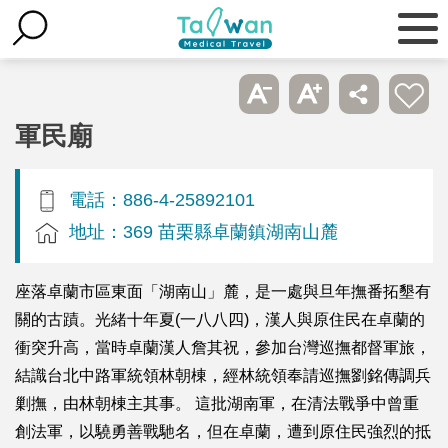
軍民廟
電話：886-4-25892101
地址：369 苗栗縣卓蘭鎮湖南山麓
座落卓蘭市區東面「湖南山」麓，是一處與旦年撫番拓墾有
關的古蹟。光緒十年夏(一八八四)，漢人與原住民在卓蘭的
衝突升高，當時卓蘭漢人詹其祝，參加台灣巡撫都督軍旅，
結識台北中路軍統領林朝棟，經林統領奉請巡撫劉銘傳調兵
剿撫，由林朝棟主其事。 這批湖南軍，在清法戰爭中曾重
創法軍，以驍勇善戰馳名，但在卓蘭，遭到原住民強烈的抵