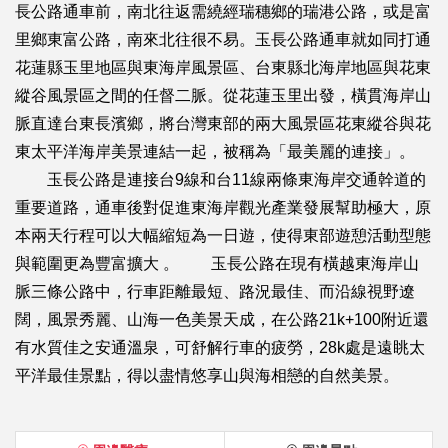
長公路通車前，南北往返需繞經瑞穗鄉的瑞港公路，或是富
里鄉東富公路，南來北往很不易。玉長公路通車就如同打通
花蓮縣玉里地區與東海岸風景區、台東縣北海岸地區與花東
縱谷風景區之間的任督二脈。從花蓮玉里出發，橫貫海岸山
脈直達台東長濱鄉，將台灣東部的兩大風景區花東縱谷與花
東太平洋海岸美景連結一起，被稱為「最美麗的連接」。
玉長公路是連接台9線和台11線兩條東海岸交通幹道的
重要道路，通車後對促進東海岸觀光產業發展幫助極大，原
本兩天行程可以大幅縮短為一日遊，使得東部遊憩活動型態
與範圍更為豐富擴大 。 玉長公路在現有橫越東海岸山
脈三條公路中，行車距離最短、路況最佳、而沿線視野遼
闊，風景秀麗、山海一色美景天成，在公路21k+100附近還
有水質佳之安通溫泉，可舒解行車的疲勞，28k處是遠眺太
平洋最佳景點，得以盡情悠享山與海相戀的自然美景。