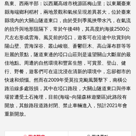
島東、西兩半部：以西屬高雄市桃源區梅山里；以東屬臺東
縣海端鄉利稻村，兩地景觀和氣候呈現差異甚大，位於臺東
縣境內的大關山隧道東口，由於受到季風挾帶水汽，在氣流
的抬升與地形阻隔下，常於午後4時，其高度約海拔2500公
尺左右形成雲海。風災前的埡口，遊客可在沿途中欣賞到向
陽山壁、雲海深谷、叢山峻嶺、蒼鬱巨木、高山瀑布群等等
壯麗的景點，隧道東邊的埡口山莊則是遠望關山大斷崖的最
佳地點。周遭的自然環境和豐富生態，可賞景、登山、健
行、野餐，遊客們可在這沈浸在清新的環境中，忘卻都市的
快速和煩惱。然而在2009年受莫拉克颱風襲擊下，南橫公
路沿線多處毀損，其中在埡口路段，大關山隧道東口與停車
場皆遭受土石掩埋，目前(海端~向陽森林遊樂區)此路段有
開放，其餘路段道路封閉、禁止車輛進入，預計2021年會
重新開放。