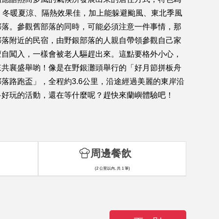
，冬暖夏涼、隔熱效果佳，加上能躲避颱風、東北季風
部落。參觀舊部落的同時，可能必須注意一件事情，那
部落附近的民宿，由野銀部落的人親自帶領參觀自己家
擅自闖入，一樣會被老人驅趕出來。這點要格外小心，
來共襄盛舉喲！像是在野銀灘頭舉行的「好月節拼板舟
落路跑盃」，全程約3.6公里，沿途經過美麗的東岸沿
多好玩的活動，還在等什麼呢？趕快來蘭嶼體驗吧！
周邊餐飲
(2 公里以內, 共 1 筆)