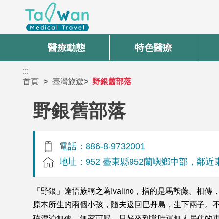
醫療動態
特色醫療
:::
首頁
臺灣旅遊
野銀舊部落
野銀舊部落
電話：886-8-9732001
地址：952 臺東縣952蘭嶼鄉中部，鄰近
「野銀」達悟族稱之為Ivalino，指的是馬鞍藤。
原本所生的兩個小孩，隨夫返回巴丹島，生下兩子。
孩漂泊無依、無家可歸，只好來到當時還無人居住的