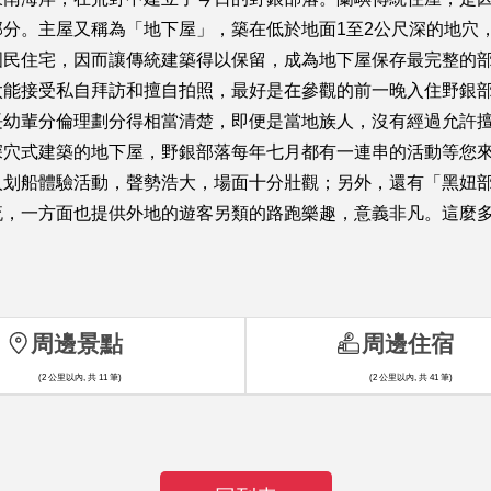
分。主屋又稱為「地下屋」，築在低於地面1至2公尺深的地穴
國民住宅，因而讓傳統建築得以保留，成為地下屋保存最完整的
太能接受私自拜訪和擅自拍照，最好是在參觀的前一晚入住野銀
長幼輩分倫理劃分得相當清楚，即便是當地族人，沒有經過允許
深穴式建築的地下屋，野銀部落每年七月都有一連串的活動等您
划船體驗活動，聲勢浩大，場面十分壯觀；另外，還有「黑妞部
流，一方面也提供外地的遊客另類的路跑樂趣，意義非凡。這麼
周邊景點
周邊住宿
(2 公里以內, 共 11 筆)
(2 公里以內, 共 41 筆)