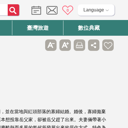
Language
0
臺灣旅遊
數位典藏
蘭嶼，並在當地與紅頭部落的寡婦結婚。婚後，寡婦拋棄
原本想投靠岳父家，卻被岳父趕了出來。夫妻倆帶著小
因應酷熱而多風的氣候所發展出來的居住方式，特色為