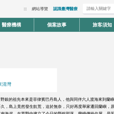
:::
網站導覽
認識臺灣醫療
醫療機構
個案故事
旅客須知
東清灣
相傳，野銀的祖先本來是菲律賓巴丹島人，他與同伴六人渡海來到
不久，島上竟然發生飢荒，迫於無奈，只好再度舉家遷回蘭嶼，
東南海岸，在荒野中建立了今日的野銀部落。蘭嶼傳統住屋，是