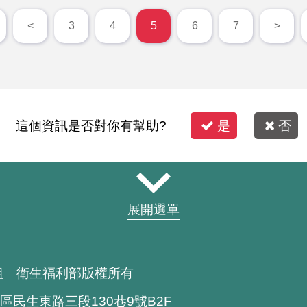
<
3
4
5
6
7
>
這個資訊是否對你有幫助?
是
否
展開選單
組 衛生福利部版權所有
區民生東路三段130巷9號B2F