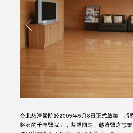
台北慈濟醫院於2005年5月8日正式啟業。
磐石的千年醫院」，蜚聲國際，慈濟醫療志業