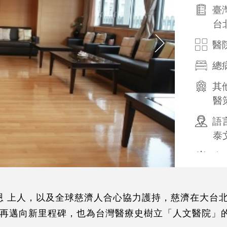
臺
台
醫
總
其
醫
語
泰
生
旅
預
感恩 上人，以及全球慈濟人合心協力護持，慈濟在大
友
再邁向新里程碑，也為台灣醫療史樹立「人文醫院」
國際