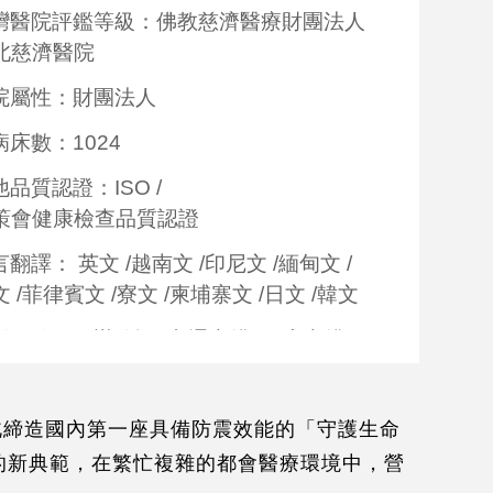
灣醫院評鑑等級：佛教慈濟醫療財團法人
北慈濟醫院
院屬性：財團法人
病床數：1024
他品質認證：
ISO
/
策會健康檢查品質認證
言翻譯：
英文
/
越南文
/
印尼文
/
緬甸文
/
文
/
菲律賓文
/
寮文
/
柬埔寨文
/
日文
/
韓文
活服務：
代辦簽證
/
交通安排
/
住宿安排
/
遊安排
/
陪同就醫
/
無線網路
約服務：
連結
台北締造國內第一座具備防震效能的「守護生命
善支付：
的新典範，在繁忙複雜的都會醫療環境中，營
信用卡(VISA,MasterCard,JCB)