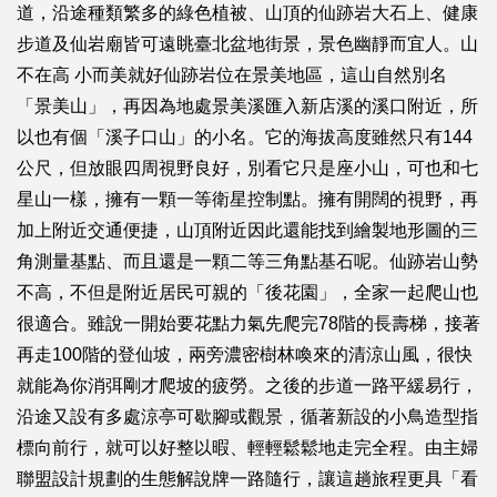
道，沿途種類繁多的綠色植被、山頂的仙跡岩大石上、健康
步道及仙岩廟皆可遠眺臺北盆地街景，景色幽靜而宜人。山
不在高 小而美就好仙跡岩位在景美地區，這山自然別名
「景美山」，再因為地處景美溪匯入新店溪的溪口附近，所
以也有個「溪子口山」的小名。它的海拔高度雖然只有144
公尺，但放眼四周視野良好，別看它只是座小山，可也和七
星山一樣，擁有一顆一等衛星控制點。擁有開闊的視野，再
加上附近交通便捷，山頂附近因此還能找到繪製地形圖的三
角測量基點、而且還是一顆二等三角點基石呢。仙跡岩山勢
不高，不但是附近居民可親的「後花園」，全家一起爬山也
很適合。雖說一開始要花點力氣先爬完78階的長壽梯，接著
再走100階的登仙坡，兩旁濃密樹林喚來的清涼山風，很快
就能為你消弭剛才爬坡的疲勞。之後的步道一路平緩易行，
沿途又設有多處涼亭可歇腳或觀景，循著新設的小鳥造型指
標向前行，就可以好整以暇、輕輕鬆鬆地走完全程。由主婦
聯盟設計規劃的生態解說牌一路隨行，讓這趟旅程更具「看