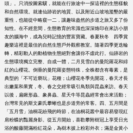
頭」。只消按圖索驥，就能在行旅途中一探這裡的生態樣貌
和自然環境。就連仙跡岩的地質、以及附近山坡地濫墾的嚴
重性，也能從中略窺一二，讓趣味盎然的步道之旅又多了份
知性。在不經意間，生態教育的常識也深深烙印在來訪小朋
友的腦海中，成為兒時記憶的豐富寶藏。春夏秋冬 四季賞
趣樂這裡是最佳的自然生態戶外觀察教室。隨著四季更迭輪
轉，精彩動人的動植物生態絕對會讓你不虛此行。仙跡岩的
生態環境獨立完整、自成一體，二月見雪白的曼陀羅花和緋
紅的山櫻花。倒垂的曼陀羅姿態特殊，全株都含有毒素，是
典型的「不可近褻玩」花種；山櫻花冬季先開花，春天才長
出嫩葉和果實，冬、春之交經常吸引鳥類與昆蟲來訪。春天
以後，扁鍬形蟲、象鼻蟲、星天牛等昆蟲經常會出來活動；
台灣常見的斯文豪氏攀蜥也是步道旁的常客。四、五月間是
「五月雪」油桐花紛飛的時節，在油桐花叢中最容易發現紅
肩粉蝶的豔麗身影。從五月開始，喜歡攀附樹冠上享受日光
浴的酸藤開滿粉紅花朵，為樹木披上粉彩外衣；滿是金黃小