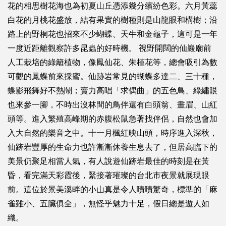
花的相思樹花海也為初夏山丘憑添幾分繽紛色彩。六月黃蕊
白花的月桃花盛放，結有果實的樹種則是山龍眼和構樹；沿
路上的野桐花也招來不少蝴蝶、天牛和金龜子，這可是一年
一度近距離觀察許多昆蟲的好時機。 視野開闊的仙巖廟前
人工栽培的綠籬植物，像鳳仙花、朱槿花等，總會吸引為數
可觀的鳳蝶前來採蜜。仙跡岩常見的蝴蝶多達二、三十種，
蝶影飛舞好不熱鬧；賣力高唱「求偶曲」的五色鳥、綠繡眼
也來參一腳，不時出沒林間的鳥伴還有白頭翁、畫眉、山紅
頭等。進入繁殖高峰期的赤腹松鼠急著找伴侶，自然也會加
入大自然的樂音之中。十一月楓紅映山頭，時序進入深秋，
仙跡岩豐厚的生命力也許漸漸休養生息去了，但居高臨下的
美景仍聚足相當人氣，有人說遊仙跡岩最佳的時刻是在黃
昏，看完滿天彩霞後，緊接著璀璨的台北市夜景就展現眼
前。這位於景美溪畔的小山真是令人嘖嘖驚奇，標準的「麻
雀雖小、五臟俱全」，無怪乎魅力十足，假日總是遊人如
織。