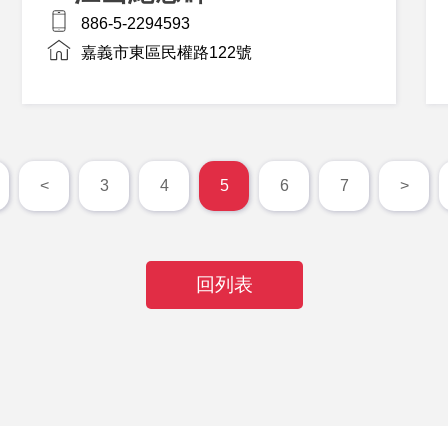
886-5-2294593
嘉義市東區民權路122號
<
3
4
5
6
7
>
回列表