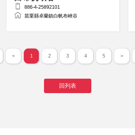
886-4-25892101
苗栗縣卓蘭鎮白帆布峽谷
<
1
2
3
4
5
>
回列表