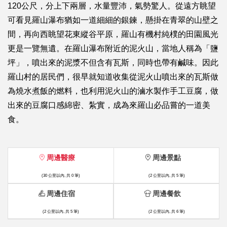
120公尺，分上下兩層，水量豐沛，氣勢驚人。從遠方眺望
可看見羅山瀑布猶如一道細細的銀鍊，懸掛在青翠的山壁之
間，再向西眺望花東縱谷平原，羅山有機村純樸的田園風光
更是一覽無遺。在羅山瀑布附近的泥火山，當地人稱為「鹽
坪」，噴出來的泥漿不但含有瓦斯，同時也帶有鹹味。因此
羅山村的居民們，很早就知道收集從泥火山噴出來的瓦斯做
為燒水煮飯的燃料，也利用泥火山的滷水製作手工豆腐，做
出來的豆腐口感綿密、紮實，成為來羅山必品嘗的一道美
食。
周邊醫療
周邊景點
(30 公里以內, 共 0 筆)
(2 公里以內, 共 5 筆)
周邊住宿
周邊餐飲
(2 公里以內, 共 5 筆)
(2 公里以內, 共 6 筆)