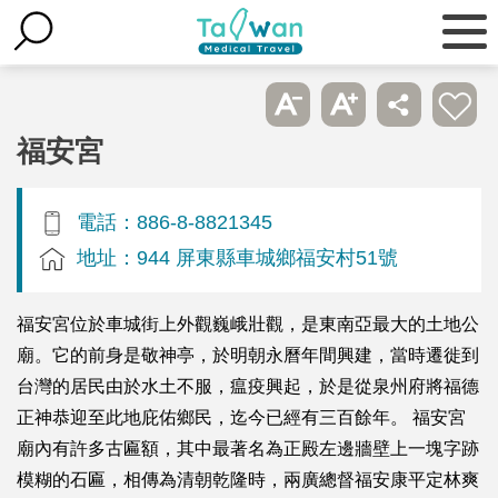
福安宮
電話：886-8-8821345
地址：944 屏東縣車城鄉福安村51號
福安宮位於車城街上外觀巍峨壯觀，是東南亞最大的土地公
廟。它的前身是敬神亭，於明朝永曆年間興建，當時遷徙到
台灣的居民由於水土不服，瘟疫興起，於是從泉州府將福德
正神恭迎至此地庇佑鄉民，迄今已經有三百餘年。 福安宮
廟內有許多古匾額，其中最著名為正殿左邊牆壁上一塊字跡
模糊的石匾，相傳為清朝乾隆時，兩廣總督福安康平定林爽