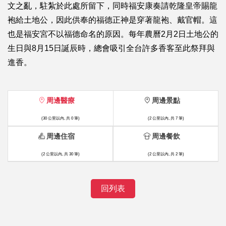
文之亂，駐紮於此處所留下，同時福安康奏請乾隆皇帝賜龍
袍給土地公，因此供奉的福德正神是穿著龍袍、戴官帽。這
也是福安宮不以福德命名的原因。每年農曆2月2日土地公的
生日與8月15日誕辰時，總會吸引全台許多香客至此祭拜與
進香。
周邊醫療
周邊景點
(30 公里以內, 共 0 筆)
(2 公里以內, 共 7 筆)
周邊住宿
周邊餐飲
(2 公里以內, 共 30 筆)
(2 公里以內, 共 2 筆)
回列表