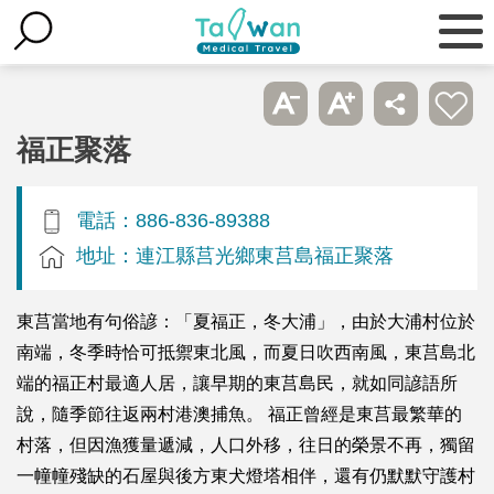
福正聚落
電話：886-836-89388
地址：連江縣莒光鄉東莒島福正聚落
東莒當地有句俗諺：「夏福正，冬大浦」，由於大浦村位於
南端，冬季時恰可抵禦東北風，而夏日吹西南風，東莒島北
端的福正村最適人居，讓早期的東莒島民，就如同諺語所
說，隨季節往返兩村港澳捕魚。 福正曾經是東莒最繁華的
村落，但因漁獲量遞減，人口外移，往日的榮景不再，獨留
一幢幢殘缺的石屋與後方東犬燈塔相伴，還有仍默默守護村