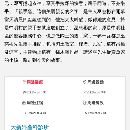
元，即可捲起衣袖，享受手拉坏的快意；親子同遊，不亦樂
乎。「親手窯」這個美麗親切的名字，是主人巫慈彬在開幕
當天清晨四點鐘想到的，他把太太叫醒，徵得她的意見，於
是中明村的親手窯就這麼創立了。巫慈彬的家，原是中明社
區的遊客服務中心，也是做陶土的親手窯，一磚一瓦都是巫
慈彬先生親手堆砌，包括陶土教室、樓厝、民宿，還有吊橋
及涼亭，主建物上還有一幅木雕作品，講述巫先生從賣魚家
的小孩一路走到今天的故事。
周邊醫療
周邊景點
(30 公里以內, 共 11 筆)
(2 公里以內, 共 24 筆)
周邊住宿
周邊餐飲
(2 公里以內, 共 81 筆)
(2 公里以內, 共 7 筆)
大新婦產科診所