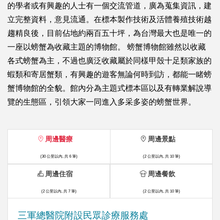
的學者或有興趣的人士有一個交流管道，廣為蒐集資訊，建
立完整資料，意見流通。在標本製作技術及活體養殖技術越
趨精良後，目前佔地約兩百五十坪，為台灣最大也是唯一的
一座以螃蟹為收藏主題的博物館。 螃蟹博物館雖然以收藏
各式螃蟹為主，不過也廣泛收藏屬於同樣甲殼十足類家族的
蝦類和寄居蟹類，有興趣的遊客無論何時到訪，都能一睹螃
蟹博物館的全貌。館內分為主題式標本區以及有轉業解說導
覽的生態區，引領大家一同進入多采多姿的螃蟹世界。
周邊醫療
周邊景點
(30 公里以內, 共 6 筆)
(2 公里以內, 共 10 筆)
周邊住宿
周邊餐飲
(2 公里以內, 共 7 筆)
(2 公里以內, 共 10 筆)
三軍總醫院附設民眾診療服務處