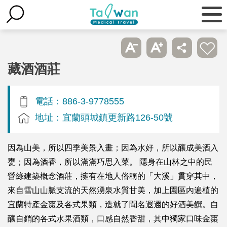
藏酒酒莊
電話：886-3-9778555
地址：宜蘭頭城鎮更新路126-50號
因為山美，所以四季美景入畫；因為水好，所以釀成美酒入
甕；因為酒香，所以滿滿巧思入菜。 隱身在山林之中的民
營綠建築概念酒莊，擁有在地人俗稱的「大溪」貫穿其中，
來自雪山山脈支流的天然湧泉水質甘美，加上園區內遍植的
宜蘭特產金棗及各式果類，造就了聞名遐邇的好酒美饌。自
釀自銷的各式水果酒類，口感自然香甜，其中獨家口味金棗