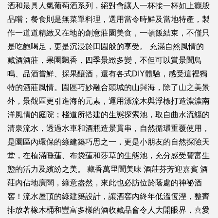
酒和最具人氣葡萄酒系列，絕對會讓人一杯接一杯如上癮般
品嚐；餐食則是無菜單料理，選用當令時鮮及當地特產，製
作一道道精緻又在地的創意莊園美食，一頓飯結束，不僅只
是吃飽喝足，更是沉浸於田園般的享受。 充滿自然風情的
藏酒酒莊，果園飄香，四季景緻多變，不但可以賞景聞鳥
鳴、品酒嘗鮮、採果釀酒，還有各式DIY體驗，感受這裡獨
特的酒莊風情。園區巧妙融合頭城的山與海，除了山之美景
外，景觀區更引進海的元素，運用漂流木與浮標打造濃濃南
洋風情的庭院；棧道所搭建的生態探索池，取自曲水流觴的
清泉流水，透過水車和酒瓶造景貫串，自然循環重覆使用，
是園區內環保的綠建築巧思之一，更是小朋友的自然探險天
堂，在植滿睡蓮、布袋蓮和莎草的生態池，充分感受豐富生
態的活力及繽紛之美。 藏香萬里聞美味 酒莊芬芳迎嘉賓 酒
莊內佔地廣闊，綠意盎然，來此也必訪位於蔭處的神祕酒
窖！流水屋頂的綠建築設計，讓酒窖內終年低溫恆溼，整齊
排放著橡木桶和豐富多樣的酒收藏品會令人大開眼界，喜愛