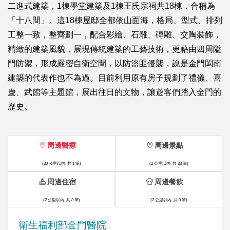
二進式建築，1棟學堂建築及1棟王氏宗祠共18棟，合稱為
「十八間」。這18棟屋邸全都依山面海，格局、型式、排列
工整一致，整齊劃一，配合彩繪、石雕、磚雕、交陶裝飾，
精緻的建築風貌，展現傳統建築的工藝技術，更藉由四周隘
門防禦，形成嚴密自衛空間，以防盜匪侵襲，說是金門閩南
建築的代表作也不為過。目前利用原有房子規劃了禮儀、喜
慶、武館等主題館，展出往日的文物，讓遊客們踏入金門的
歷史。
周邊醫療
周邊景點
(30 公里以內, 共 1 筆)
(2 公里以內, 共 33 筆)
周邊住宿
周邊餐飲
(2 公里以內, 共 8 筆)
(2 公里以內, 共 0 筆)
衛生福利部金門醫院