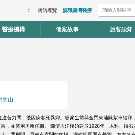
:::
網站導覽
認識臺灣醫療
醫療機構
個案故事
旅客須知
村碧山
，住進苦力間，後因病客死異鄉。睿篆生前與金門東埔陳紫車結拜
，並僱用房親任職。 陳清吉洋樓始建於1928年，木料、磚石
有十二間房間，屋前有寬闊的內埕，洋樓四周圍有外牆，左右各