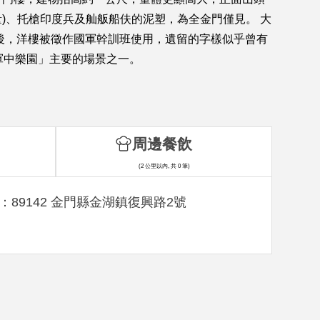
是力量)、托槍印度兵及舢舨船伕的泥塑，為全金門僅見。 大
後，洋樓被徵作國軍幹訓班使用，遺留的字樣似乎曾有
軍中樂園」主要的場景之一。
周邊餐飲
(2 公里以內, 共 0 筆)
：89142 金門縣金湖鎮復興路2號