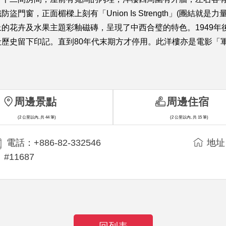
窗，正面楣樑上刻有「Union Is Strength」(團結就
的花卉及水果主題彩釉磁磚，呈現了中西合璧的特色。1949年
歷史留下印記。直到80年代末期方才停用。此洋樓亦是電影「
周邊景點
周邊住宿
(2 公里以內, 共 44 筆)
(2 公里以內, 共 15 筆)
電話：+886-82-332546
地址
#11687