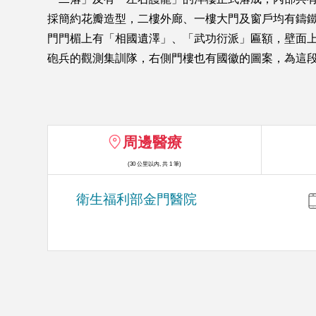
採簡約花瓣造型，二樓外廊、一樓大門及窗戶均有鑄鐵防盜門
門門楣上有「相國遺澤」、「武功衍派」匾額，壁面上
砲兵的觀測集訓隊，右側門樓也有國徽的圖案，為這段
周邊醫療
(30 公里以內, 共 1 筆)
衛生福利部金門醫院