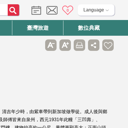
Language
0
臺灣旅遊
數位典藏
，清吉年少時，由紫車帶到新加坡做學徒。成人後與鄉
及師傅皆來自泉州，西元1931年此幢「三凹壽」、
有門樓，建物抬高約一公尺，量體更顯高大；正面山頭