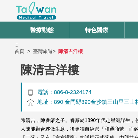
醫療動態
特色醫療
:::
首頁
臺灣旅遊
陳清吉洋樓
陳清吉洋樓
電話：886-8-2324174
地址：890 金門縣890金沙鎮三山里三山
陳清吉，陳睿篆之子。睿篆於1890年代赴星洲謀生
人陳能顯合夥做生意，後更獨自經營「和通商號」而致富
「二落」及有「左右護龍」的洋樓正式落成，內部共