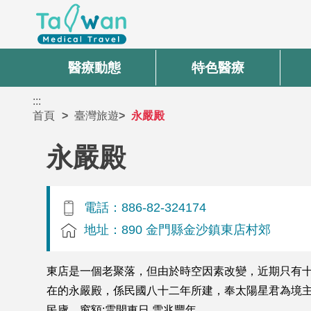
醫療動態
特色醫療
:::
首頁
臺灣旅遊
永嚴殿
永嚴殿
電話：886-82-324174
地址：890 金門縣金沙鎮東店村郊
東店是一個老聚落，但由於時空因素改變，近期只有
在的永嚴殿，係民國八十二年所建，奉太陽星君為境主
民廬。窗額:雲開東日 雪兆豐年。