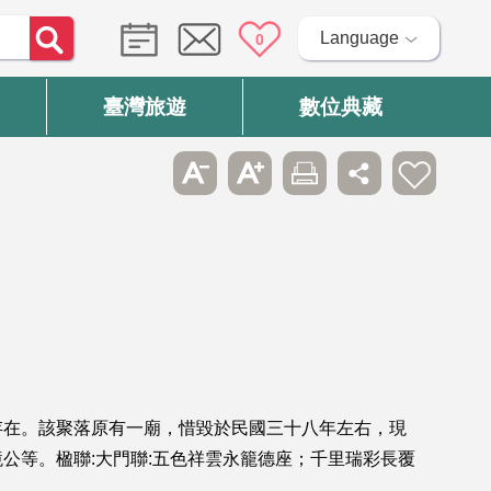
Language
0
臺灣旅遊
數位典藏
存在。該聚落原有一廟，惜毀於民國三十八年左右，現
公等。楹聯:大門聯:五色祥雲永籠德座；千里瑞彩長覆