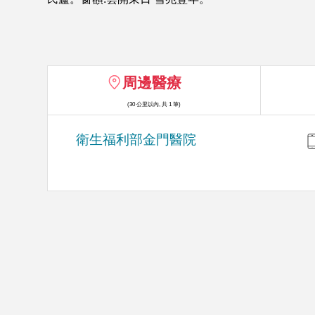
周邊醫療
(30 公里以內, 共 1 筆)
衛生福利部金門醫院