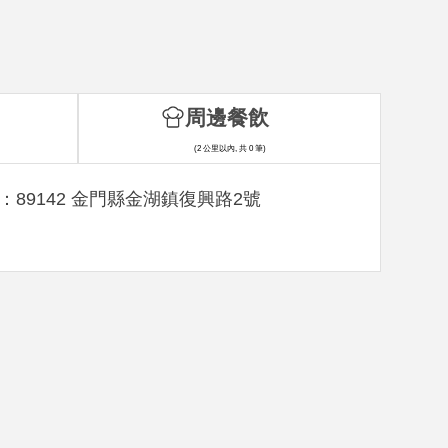
周邊餐飲
(2 公里以內, 共 0 筆)
：89142 金門縣金湖鎮復興路2號