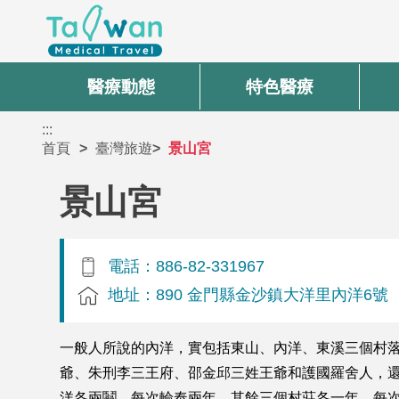
醫療動態
特色醫療
:::
首頁
臺灣旅遊
景山宮
景山宮
電話：886-82-331967
地址：890 金門縣金沙鎮大洋里內洋6號
一般人所說的內洋，實包括東山、內洋、東溪三個村
爺、朱刑李三王府、邵金邱三姓王爺和護國羅舍人，
洋各兩鬮，每次輪奉兩年，其餘三個村莊各一年，每