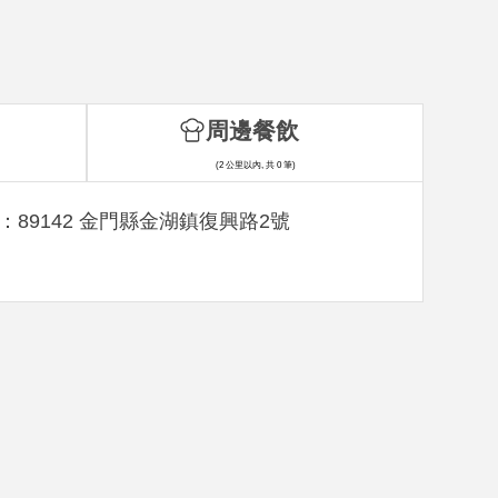
周邊餐飲
(2 公里以內, 共 0 筆)
：89142 金門縣金湖鎮復興路2號