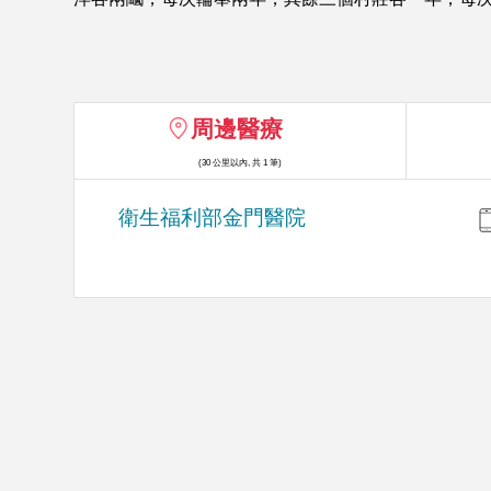
周邊醫療
(30 公里以內, 共 1 筆)
衛生福利部金門醫院