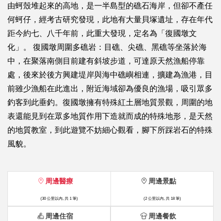
由蚵殼堆起來的高地，是一半島型的礁石海岸，但卻不產任
何蚵仔，經考古研究發現，此地有大量貝塚遺址，存在年代
距今約七、八千年前，此重大發現，定名為「復國墩文
化」。 復國墩周圍多礁岩：目礁、尖礁、黑礁等坐落於海
中，在聚落南側目前建有斜坡步道，可達原天然漁船停靠
處，後來於後方興建堤岸與海中礁嶼相連，擴建為漁港，目
前雖少漁船在此進出，附近海域卻為優良的漁場，吸引眾多
釣客到此垂釣。復國墩擁有特殊紅土層地質景觀，周圍的地
表還能見到在眾多地質作用下造就而成的特殊地形，是天然
的地質教室，到此遊覽不妨細心觀看，腳下所踩岩石的特殊
風貌。
周邊醫療
周邊景點
(30 公里以內, 共 1 筆)
(2 公里以內, 共 18 筆)
周邊住宿
周邊餐飲