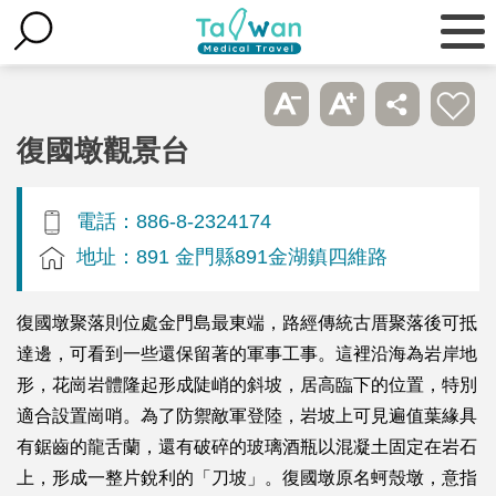
復國墩觀景台
電話：886-8-2324174
地址：891 金門縣891金湖鎮四維路
復國墩聚落則位處金門島最東端，路經傳統古厝聚落後可抵
達邊，可看到一些還保留著的軍事工事。這裡沿海為岩岸地
形，花崗岩體隆起形成陡峭的斜坡，居高臨下的位置，特別
適合設置崗哨。為了防禦敵軍登陸，岩坡上可見遍值葉緣具
有鋸齒的龍舌蘭，還有破碎的玻璃酒瓶以混凝土固定在岩石
上，形成一整片銳利的「刀坡」。復國墩原名蚵殼墩，意指