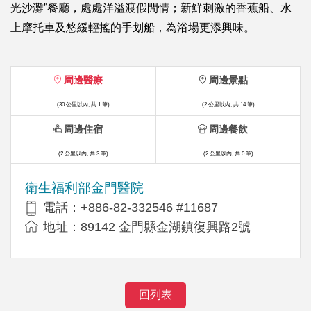
光沙灘”餐廳，處處洋溢渡假閒情；新鮮刺激的香蕉船、水
上摩托車及悠緩輕搖的手划船，為浴場更添興味。
周邊醫療
周邊景點
(30 公里以內, 共 1 筆)
(2 公里以內, 共 14 筆)
周邊住宿
周邊餐飲
(2 公里以內, 共 3 筆)
(2 公里以內, 共 0 筆)
衛生福利部金門醫院
電話：+886-82-332546 #11687
地址：89142 金門縣金湖鎮復興路2號
回列表