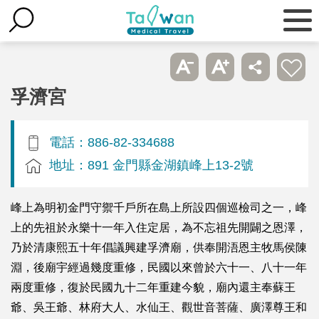
孚濟宮
電話：886-82-334688
地址：891 金門縣金湖鎮峰上13-2號
峰上為明初金門守禦千戶所在島上所設四個巡檢司之一，峰
上的先祖於永樂十一年入住定居，為不忘祖先開闢之恩澤，
乃於清康熙五十年倡議興建孚濟廟，供奉開浯恩主牧馬侯陳
淵，後廟宇經過幾度重修，民國以來曾於六十一、八十一年
兩度重修，復於民國九十二年重建今貌，廟內還主奉蘇王
爺、吳王爺、林府大人、水仙王、觀世音菩薩、廣澤尊王和