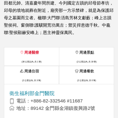
田都元帥。清嘉慶年間所建、今列國定古蹟的邱母節孝坊，
邱母的墳地就葬在附近，廟旁那一方示禁碑，就是為保護邱
母之墓園而立者。楹聯:大門聯:浯島芳林文獻藪；峰上古蹟
聖侯祠。窗側聯:護驥開荒功萬古；禦災捍患德千秋。中龕
聯:聖侯顯赫安峰上；恩主神靈保萬民。
周邊醫療
周邊景點
(30 公里以內, 共 1 筆)
(2 公里以內, 共 19 筆)
周邊住宿
周邊餐飲
(2 公里以內, 共 3 筆)
(2 公里以內, 共 0 筆)
衛生福利部金門醫院
電話：+886-82-332546 #11687
地址：89142 金門縣金湖鎮復興路2號