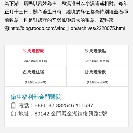
為下湖，居民以呂姓為主，和溪邊村以小溪遙遙相對。每年
正月十三日，關帝爺生日時，繞境的隊伍都會特別繞至石獅
前致意，也是對戌守的辛勞風獅最大的敬意。資料來
源:http://blog.roodo.com/wind_lion/archives/2228075.html
周邊醫療
周邊景點
(30 公里以內, 共 1 筆)
(2 公里以內, 共 23 筆)
周邊住宿
周邊餐飲
(2 公里以內, 共 4 筆)
(2 公里以內, 共 0 筆)
衛生福利部金門醫院
電話：+886-82-332546 #11687
地址：89142 金門縣金湖鎮復興路2號