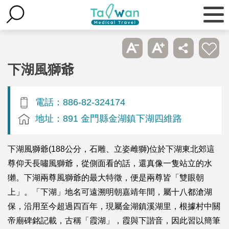
下湖風獅爺
電話：886-82-324174
地址：891 金門縣金湖鎮下湖四維路
下湖風獅爺(188公分，石雕、立姿雌獅)位於下湖東北郊這
尊仰天長嘯風獅爺，從側面看的話，還真像一隻站立的水
獺。下湖兩尊風獅爺的最大特徵，便是兩尊皆「雙眼朝
上」。「下湖」地名可遠溯明朝嘉靖年間，屬十八都滄湖
保，沿用至今超過四百年，現屬金湖鎮溪湖里，根據村中關
帝廟碑銘記載，古稱「霞湖」，霞與下諧音，因此習以簡筆