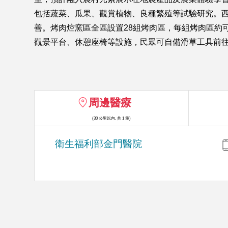
包括蔬菜、瓜果、觀賞植物、良種繁殖等試驗研究。西
善。烤肉焢窯區全區設置28組烤肉區，每組烤肉區約
觀景平台、休憩座椅等設施，民眾可自備滑草工具前
周邊醫療
(30 公里以內, 共 1 筆)
衛生福利部金門醫院