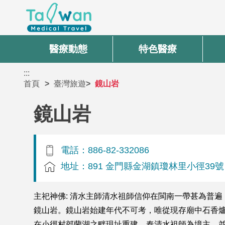
醫療動態
特色醫療
:::
首頁
臺灣旅遊
鏡山岩
鏡山岩
電話：886-82-332086
地址：891 金門縣金湖鎮瓊林里小徑39號
主祀神佛: 清水主師清水祖師信仰在閩南一帶甚為普
鏡山岩。鏡山岩始建年代不可考，唯從現存廟中石香
在小徑村郊蘭湖之畔現址重建。奉清水祖師為境主，