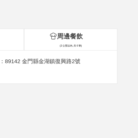
周邊餐飲
(2 公里以內, 共 0 筆)
：89142 金門縣金湖鎮復興路2號