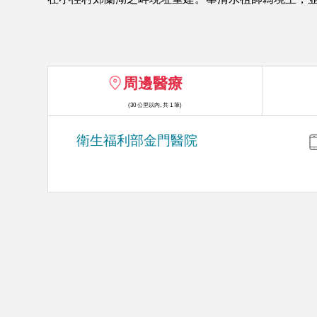
周邊醫療
(30 公里以內, 共 1 筆)
衛生福利部金門醫院