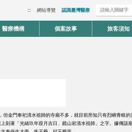
:::
網站導覽
認識臺灣醫療
醫療機構
個案故事
旅客須知
遍，但金門奉祀清水祖師的寺廟不多，就目前所知只有烈嶼青岐的
爐上刻著「光緒玖年葭月吉日、鏡山岩清水祖師」之字。據傳該
並主奉保生大帝、朱王爺、邱王爺等。