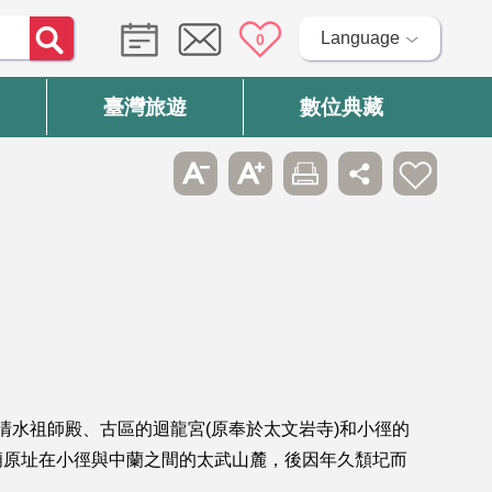
Language
0
臺灣旅遊
數位典藏
清水祖師殿、古區的迴龍宮(原奉於太文岩寺)和小徑的
廟原址在小徑與中蘭之間的太武山麓，後因年久頹圮而