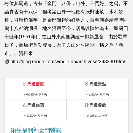
村位其周邊，古有「金門十八保，山外、斗門好」之稱。不
論真否有十八保，但考諸山外一地確有沃野連畝，水利發
達，可種稻佈芋，是金門難得的好地方，自明朝嘉靖年時即
屬十八都滄湖保，地名沿用至今，居民以陳姓為主。民國四
十餘年(1951年)，在山外東南側興建一排新屋舍，由於駐軍
日多，商店街蓬勃發展，為了與山外村區別，稱之為「新
市」。資料來
源:http://blog.roodo.com/wind_lion/archives/2293230.html
周邊醫療
周邊景點
(30 公里以內, 共 1 筆)
(2 公里以內, 共 46 筆)
周邊住宿
周邊餐飲
(2 公里以內, 共 56 筆)
(2 公里以內, 共 0 筆)
衛生福利部金門醫院