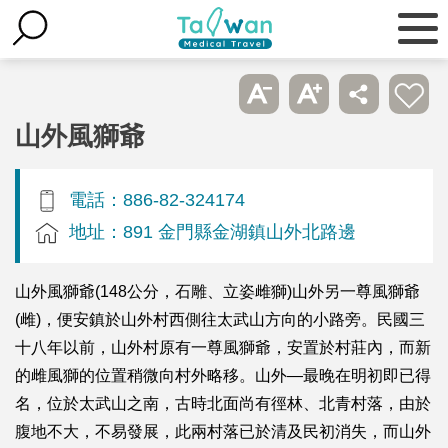
山外風獅爺
電話：886-82-324174
地址：891 金門縣金湖鎮山外北路邊
山外風獅爺(148公分，石雕、立姿雌獅)山外另一尊風獅爺
(雌)，便安鎮於山外村西側往太武山方向的小路旁。民國三
十八年以前，山外村原有一尊風獅爺，安置於村莊內，而新
的雌風獅的位置稍微向村外略移。山外—最晚在明初即已得
名，位於太武山之南，古時北面尚有徑林、北青村落，由於
腹地不大，不易發展，此兩村落已於清及民初消失，而山外