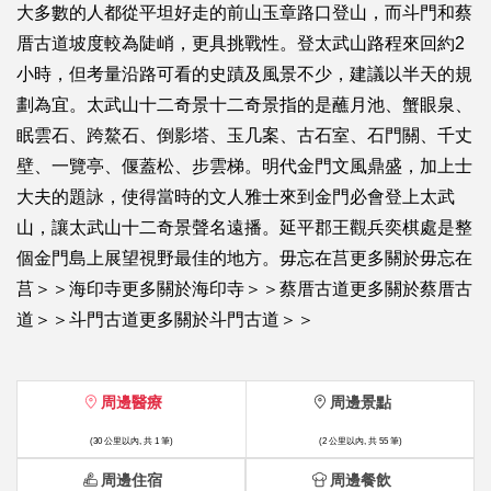
大多數的人都從平坦好走的前山玉章路口登山，而斗門和蔡
厝古道坡度較為陡峭，更具挑戰性。登太武山路程來回約2
小時，但考量沿路可看的史蹟及風景不少，建議以半天的規
劃為宜。太武山十二奇景十二奇景指的是蘸月池、蟹眼泉、
眠雲石、跨鰲石、倒影塔、玉几案、古石室、石門關、千丈
壁、一覽亭、偃蓋松、步雲梯。明代金門文風鼎盛，加上士
大夫的題詠，使得當時的文人雅士來到金門必會登上太武
山，讓太武山十二奇景聲名遠播。延平郡王觀兵奕棋處是整
個金門島上展望視野最佳的地方。毋忘在莒更多關於毋忘在
莒＞＞海印寺更多關於海印寺＞＞蔡厝古道更多關於蔡厝古
道＞＞斗門古道更多關於斗門古道＞＞
周邊醫療
周邊景點
(30 公里以內, 共 1 筆)
(2 公里以內, 共 55 筆)
周邊住宿
周邊餐飲